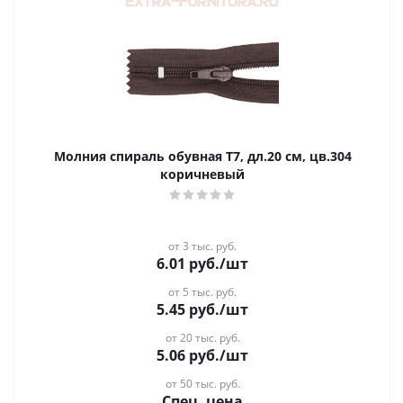
Молния спираль обувная Т7, дл.20 см, цв.304
коричневый
от 3 тыс. руб.
6.01
руб.
/шт
от 5 тыс. руб.
5.45
руб.
/шт
от 20 тыс. руб.
5.06
руб.
/шт
от 50 тыс. руб.
Спец. цена