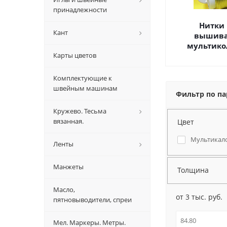
принадлежности
Нитки 
Кант
вышива
мультико
Карты цветов
Комплектующие к
швейным машинам
Фильтр по п
Кружево. Тесьма
вязанная.
Цвет
Мультикал
Ленты
Манжеты
Толщина
Масло,
от 3 тыс. руб.
пятновыводители, спреи
Мел. Маркеры. Метры.