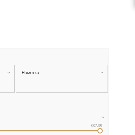
Намотка
337.39