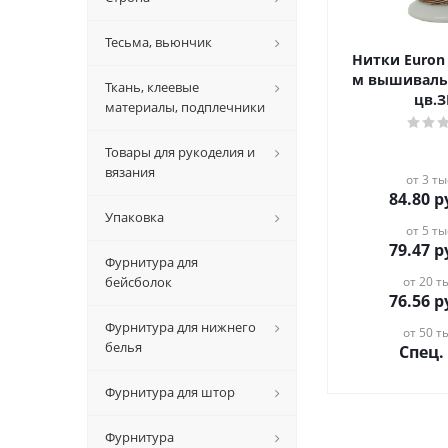
Тесьма, вьюнчик
Нитки Euron 
м вышивальные 
Ткань, клеевые
цв.
материалы, подплечники
Товары для рукоделия и
вязания
от 3 ты
84.80
р
Упаковка
от 5 ты
79.47
р
Фурнитура для
бейсболок
от 20 ты
76.56
р
Фурнитура для нижнего
от 50 ты
белья
Спец.
Фурнитура для штор
Фурнитура