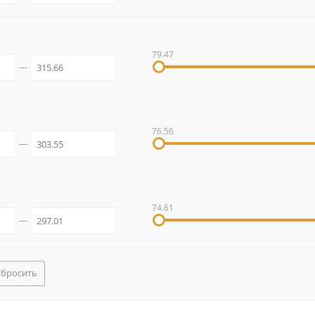
79.47
76.56
74.61
Сбросить