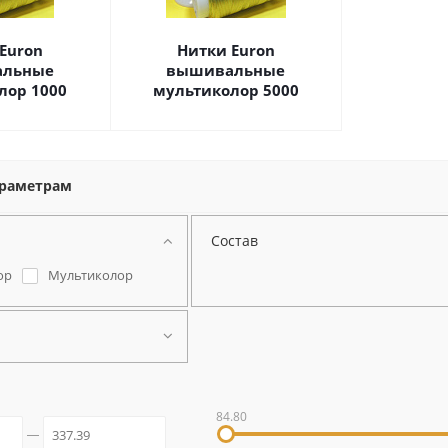
Euron
Нитки Euron
льные
вышивальные
лор 1000
мультиколор 5000
араметрам
Состав
ор
Мультиколор
84.80