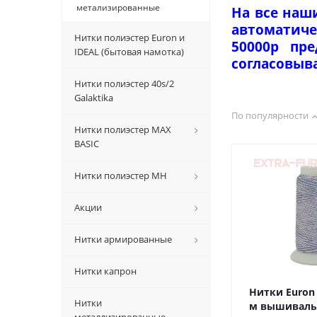
метализированные
На все наш
автоматиче
Нитки полиэстер Euron и
50000р пр
IDEAL (бытовая намотка)
согласовыв
Нитки полиэстер 40s/2
Galaktika
По популярности
Нитки полиэстер MAX
BASIC
Нитки полиэстер MH
Акции
Нитки армированные
Нитки капрон
Нитки Euron 
Нитки
м вышивальные 