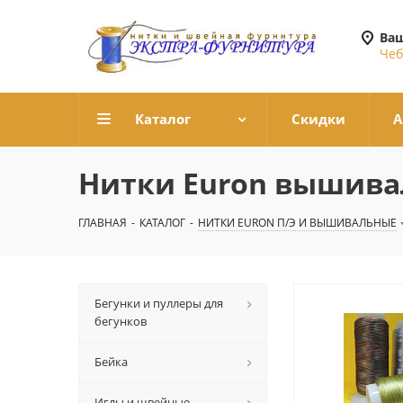
Ваш
Чеб
Каталог
Скидки
А
Нитки Euron вышива
ГЛАВНАЯ
-
КАТАЛОГ
-
НИТКИ EURON П/Э И ВЫШИВАЛЬНЫЕ
Бегунки и пуллеры для
бегунков
Бейка
Иглы и швейные