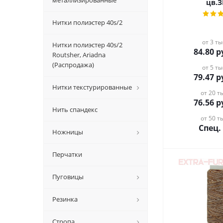
металлизированные
цв.
Нитки полиэстер 40s/2
от 3 ты
Нитки полиэстер 40s/2
84.80
р
Routsher, Ariadna
(Распродажа)
от 5 ты
79.47
р
Нитки текстурированные
от 20 ты
76.56
р
Нить спандекс
от 50 ты
Спец.
Ножницы
Перчатки
Пуговицы
Резинка
Стропа