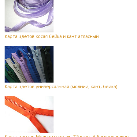
Карта цветов косая бейка и кант атласный
Карта цветов универсальная (молнии, кант, бейка)
Карта цветов Молния спираль Т5 класс А бегунок декор